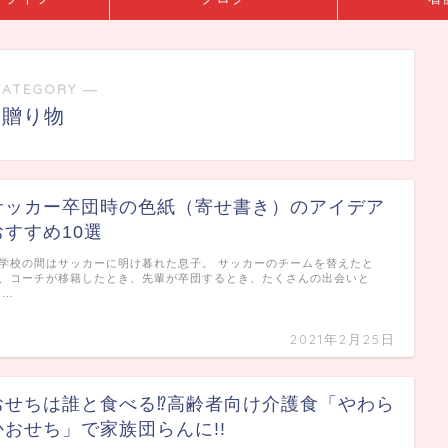
CATEGORY ―
贈り物
サッカー卒団時の色紙（寄せ書き）のアイデア
おすすめ10選
学校の間はサッカーに明け暮れた息子。 サッカーのチームを替えたと
、コーチが移籍したとき、先輩が卒団するとき、たくさんの出会いと
 …
2021年2月25日
おせちは誰と食べる⁉高齢者向け介護食「やわら
かおせち」で家族団らんに!!