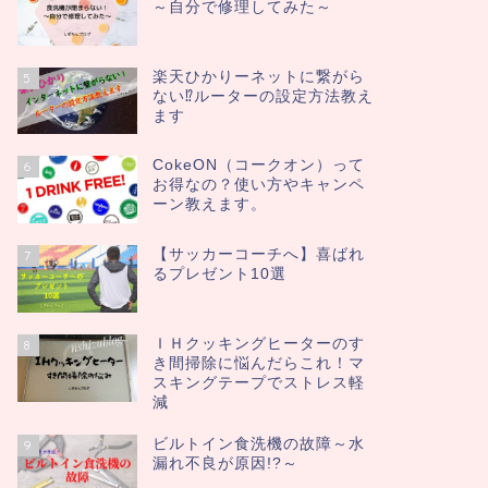
～自分で修理してみた～
楽天ひかりーネットに繋がら
5
ない⁉ルーターの設定方法教え
ます
CokeON（コークオン）って
6
お得なの？使い方やキャンペ
ーン教えます。
【サッカーコーチへ】喜ばれ
7
るプレゼント10選
ＩＨクッキングヒーターのす
8
き間掃除に悩んだらこれ！マ
スキングテープでストレス軽
減
ビルトイン食洗機の故障～水
9
漏れ不良が原因!?～