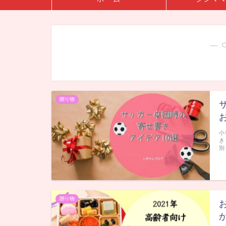
― 
贈り物
小
き
別
贈り物