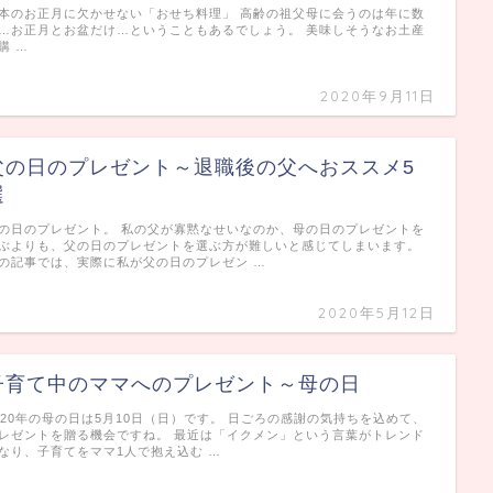
本のお正月に欠かせない「おせち料理」 高齢の祖父母に会うのは年に数
…お正月とお盆だけ…ということもあるでしょう。 美味しそうなお土産
購 …
2020年9月11日
父の日のプレゼント～退職後の父へおススメ5
選
の日のプレゼント。 私の父が寡黙なせいなのか、母の日のプレゼントを
ぶよりも、父の日のプレゼントを選ぶ方が難しいと感じてしまいます。
の記事では、実際に私が父の日のプレゼン …
2020年5月12日
子育て中のママへのプレゼント～母の日
020年の母の日は5月10日（日）です。 日ごろの感謝の気持ちを込めて、
レゼントを贈る機会ですね。 最近は「イクメン」という言葉がトレンド
なり、子育てをママ1人で抱え込む …