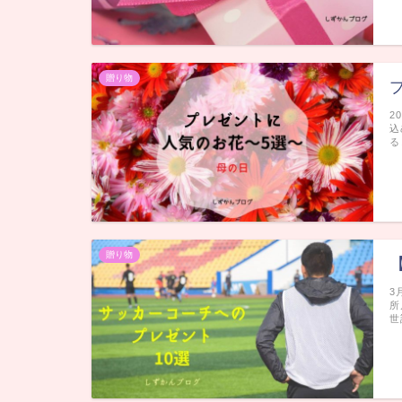
贈り物
2
込
る
贈り物
3
所
世