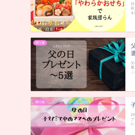
日
回
を
贈り物
父
選
こ
贈り物
2
プ
に