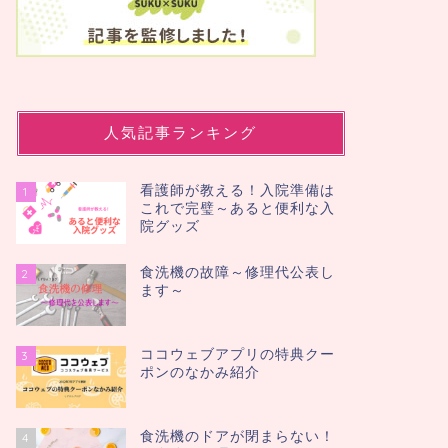
人気記事ランキング
看護師が教える！入院準備は
1
これで完璧～あると便利な入
院グッズ
食洗機の故障～修理代公表し
2
ます～
ココウェブアプリの特典クー
3
ポンのなかみ紹介
食洗機のドアが閉まらない！
4