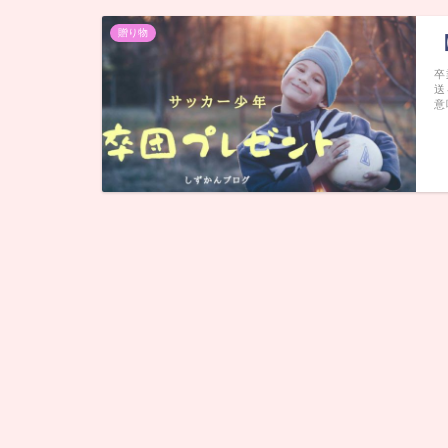
贈り物
卒
送
意