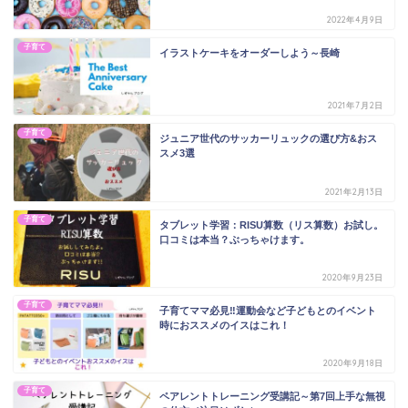
2022年4月9日
子育て
イラストケーキをオーダーしよう～長崎
2021年7月2日
子育て
ジュニア世代のサッカーリュックの選び方&おス
スメ3選
2021年2月13日
子育て
タブレット学習：RISU算数（リス算数）お試し。
口コミは本当？ぶっちゃけます。
2020年9月23日
子育て
子育てママ必見‼運動会など子どもとのイベント
時におススメのイスはこれ！
2020年9月18日
子育て
ペアレントトレーニング受講記～第7回上手な無視