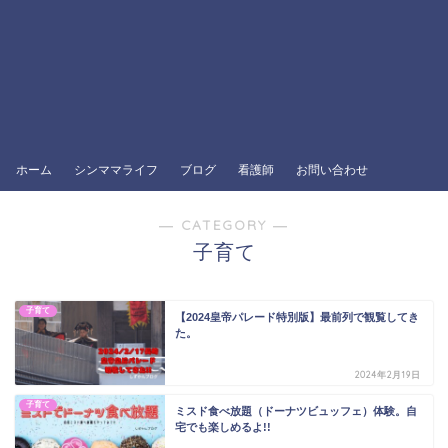
ホーム
シンママライフ
ブログ
看護師
お問い合わせ
― CATEGORY ―
子育て
子育て
【2024皇帝パレード特別版】最前列で観覧してき
た。
2024年2月19日
子育て
ミスド食べ放題（ドーナツビュッフェ）体験。自
宅でも楽しめるよ!!