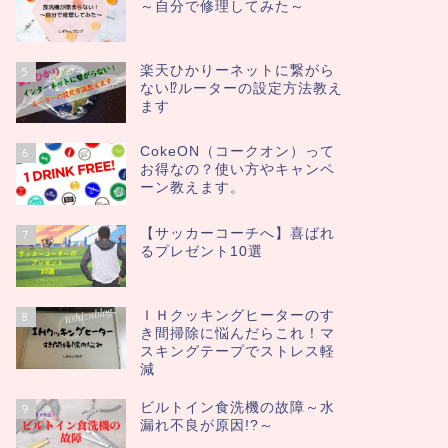
～自分で修理してみた～
楽天ひかりーネットに繋がら
5
ない⁉ルーターの設定方法教え
ます
CokeON（コークオン）って
6
お得なの？使い方やキャンペ
ーン教えます。
【サッカーコーチへ】喜ばれ
7
るプレゼント10選
ＩＨクッキングヒーターのす
8
き間掃除に悩んだらこれ！マ
スキングテープでストレス軽
減
ビルトイン食洗機の故障～水
9
漏れ不良が原因!?～