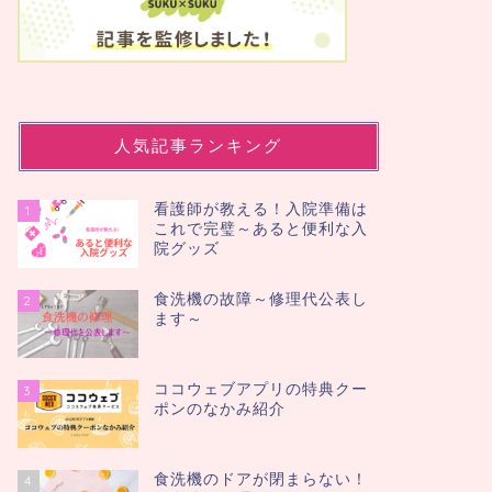
人気記事ランキング
看護師が教える！入院準備は
1
これで完璧～あると便利な入
院グッズ
食洗機の故障～修理代公表し
2
ます～
ココウェブアプリの特典クー
3
ポンのなかみ紹介
食洗機のドアが閉まらない！
4