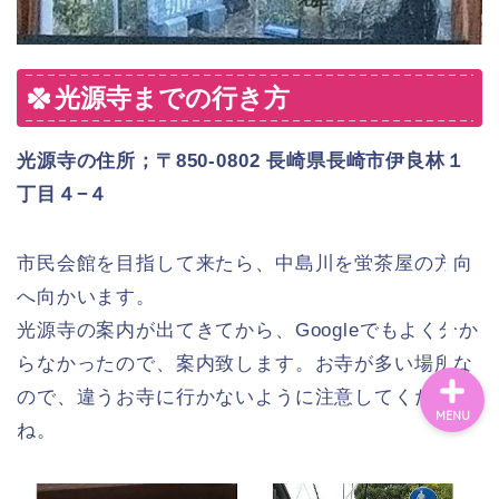
ホーム
光源寺までの行き方
シンママライフ
光源寺の住所；〒
850-0802
長崎県長崎市伊良林１
丁目４
−
４
ブログ
市民会館を目指して来たら、中島川を蛍茶屋の方向
看護師
へ向かいます。
光源寺の案内が出てきてから、Googleでもよく分か
らなかったので、案内致します。お寺が多い場所な
ので、違うお寺に行かないように注意してください
MENU
ね。