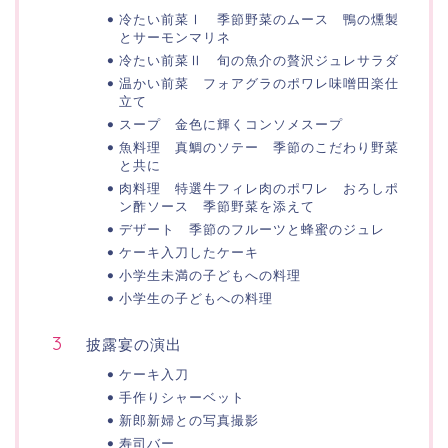
冷たい前菜Ⅰ 季節野菜のムース 鴨の燻製
とサーモンマリネ
冷たい前菜Ⅱ 旬の魚介の贅沢ジュレサラダ
温かい前菜 フォアグラのポワレ味噌田楽仕
立て
スープ 金色に輝くコンソメスープ
魚料理 真鯛のソテー 季節のこだわり野菜
と共に
肉料理 特選牛フィレ肉のポワレ おろしポ
ン酢ソース 季節野菜を添えて
デザート 季節のフルーツと蜂蜜のジュレ
ケーキ入刀したケーキ
小学生未満の子どもへの料理
小学生の子どもへの料理
披露宴の演出
ケーキ入刀
手作りシャーベット
新郎新婦との写真撮影
寿司バー