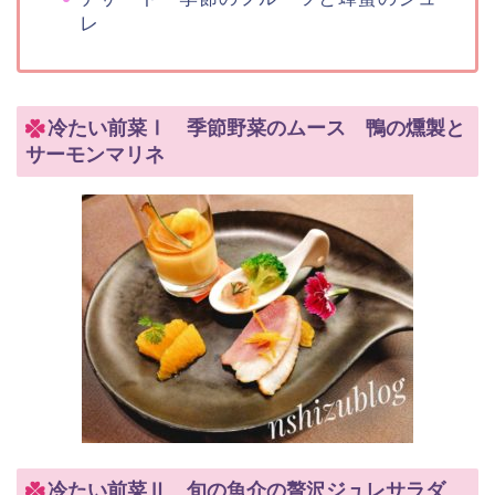
レ
冷たい前菜Ⅰ 季節野菜のムース 鴨の燻製と
サーモンマリネ
冷たい前菜Ⅱ 旬の魚介の贅沢ジュレサラダ