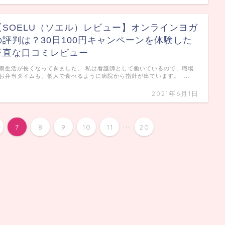
【SOELU（ソエル）レビュー】オンラインヨガ
の評判は？30日100円キャンペーンを体験した
正直な口コミレビュー
粛生活が長くなってきました。 私は看護師として働いているので、職場
お弁当タイムも、個人で食べるように病院から指針が出ています。 …
2021年6月1日
...
7
8
9
10
11
20