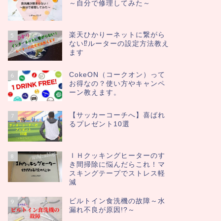
～自分で修理してみた～
楽天ひかりーネットに繋がら
5
ない⁉ルーターの設定方法教え
ます
CokeON（コークオン）って
6
お得なの？使い方やキャンペ
ーン教えます。
【サッカーコーチへ】喜ばれ
7
るプレゼント10選
ＩＨクッキングヒーターのす
8
き間掃除に悩んだらこれ！マ
スキングテープでストレス軽
減
ビルトイン食洗機の故障～水
9
漏れ不良が原因!?～