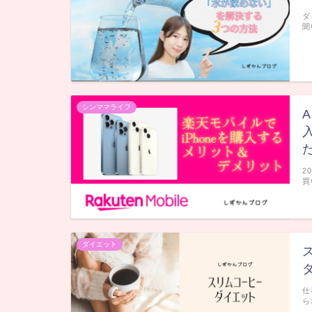
ダ
聞
シンママライフ
2
買
ダイエット
仕
ら