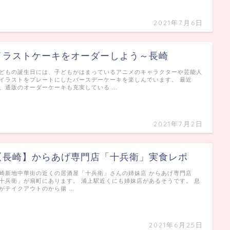
2021年7月6日
イラストケーキをオーダーしよう～長崎
どもの誕生日には、子どもがはまっているアニメのキャラクターや芸能人
イラストをプレートにしたバースデーケーキを楽しんでいます。 最近
、通販のオーダーケーキも充実している …
2021年7月2日
【長崎】からあげ専門店「十兵衛」実食レポ
崎新地中華街の近くの居酒屋「十兵衛」さんの姉妹店 からあげ専門店
十兵衛」が扇町にあります。 浦上駅近くにも姉妹店があるそうです。 息
がテイクアウトのから揚 …
2021年6月25日