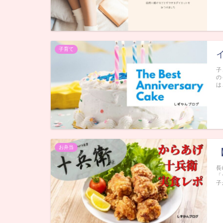
子育て
子
の
は
お弁当
長
「
子