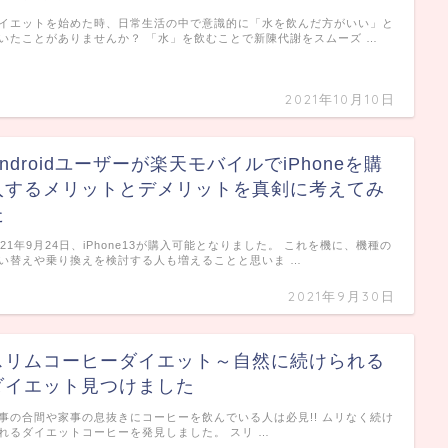
イエットを始めた時、日常生活の中で意識的に「水を飲んだ方がいい」と
いたことがありませんか？ 「水」を飲むことで新陳代謝をスムーズ …
2021年10月10日
Androidユーザーが楽天モバイルでiPhoneを購
入するメリットとデメリットを真剣に考えてみ
た
021年9月24日、iPhone13が購入可能となりました。 これを機に、機種の
い替えや乗り換えを検討する人も増えることと思いま …
2021年9月30日
スリムコーヒーダイエット～自然に続けられる
ダイエット見つけました
事の合間や家事の息抜きにコーヒーを飲んでいる人は必見!! ムリなく続け
れるダイエットコーヒーを発見しました。 スリ …