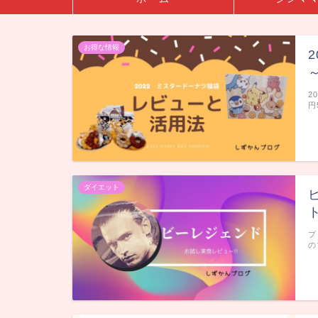
お得な情報
2
円
ダイエット
プ
の