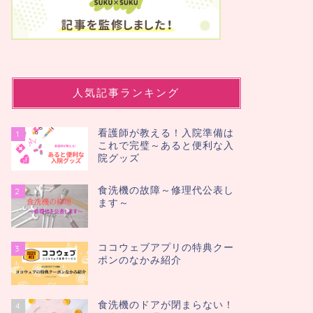
人気記事ランキング
看護師が教える！入院準備は
1
これで完璧～あると便利な入
院グッズ
食洗機の故障～修理代公表し
2
ます～
ココウェブアプリの特典クー
3
ポンのなかみ紹介
食洗機のドアが閉まらない！
4