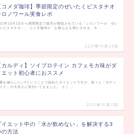
【コメダ珈琲】季節限定のぜいたくピスタチオ
シロノワール実食レポ
021年10月1日から期間限定で販売が開始されている「シロノワール ぜい
くピスタチオ」。 コメダ珈琲が「お腹も心も満たされる、今 …
2021年10月23日
【カルディ】ソイプロテイン カフェモカ味がダ
イエット初心者におススメ
重を減らしたい‼ということで始めたダイエットですが、段々と「ボディ
イク」の大切さに気付いてきました。 そこ …
2021年10月11日
ダイエット中の「水が飲めない」を解決する3
つの方法